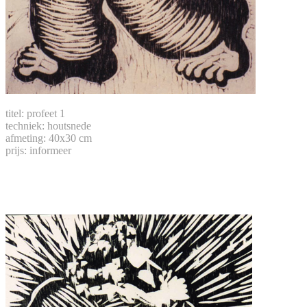
titel: profeet 1
techniek: houtsnede
afmeting: 40x30 cm
prijs: informeer