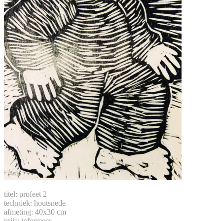
titel: profeet 2
techniek: houtsnede
afmeting: 40x30 cm
prijs: informeer