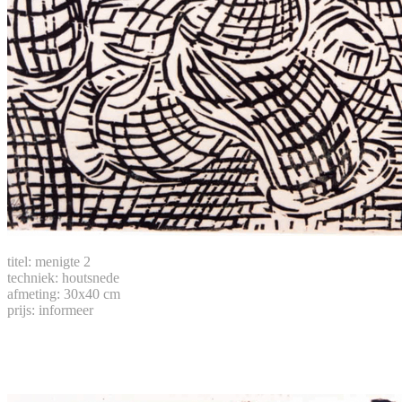
titel: menigte 2
techniek: houtsnede
afmeting: 30x40 cm
prijs: informeer