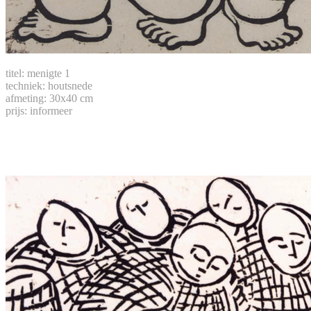
titel: menigte 1
techniek: houtsnede
afmeting: 30x40 cm
prijs: informeer