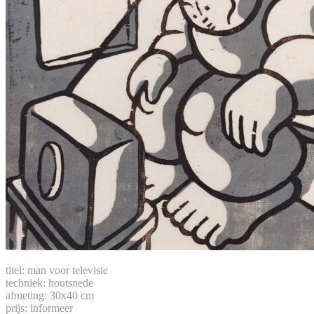
titel: man voor televisie
techniek: houtsnede
afmeting: 30x40 cm
prijs: informeer