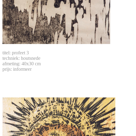
titel: profeet 3
techniek: houtsnede
afmeting: 40x30 cm
prijs: informeer