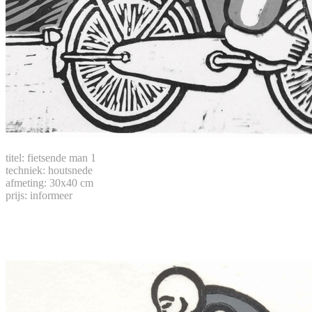
titel: fietsende man 1
techniek: houtsnede
afmeting: 30x40 cm
prijs: informeer