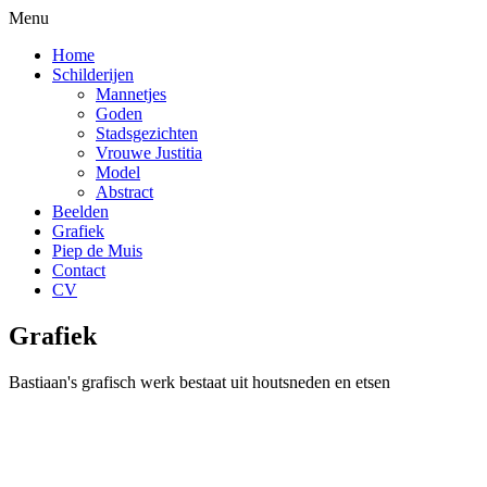
Menu
Home
Schilderijen
Mannetjes
Goden
Stadsgezichten
Vrouwe Justitia
Model
Abstract
Beelden
Grafiek
Piep de Muis
Contact
CV
Grafiek
Bastiaan's grafisch werk bestaat uit houtsneden en etsen