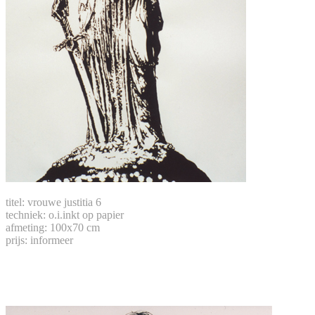
titel: vrouwe justitia 6
techniek: o.i.inkt op papier
afmeting: 100x70 cm
prijs: informeer