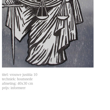
titel: vrouwe justitia 10
techniek: houtsnede
afmeting: 40x30 cm
prijs: informeer