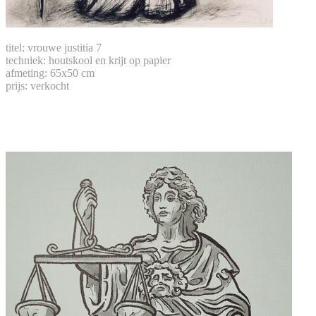
titel: vrouwe justitia 7
techniek: houtskool en krijt op papier
afmeting: 65x50 cm
prijs: verkocht