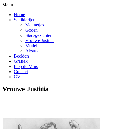
Menu
Home
Schilderijen
Mannetjes
Goden
Stadsgezichten
Vrouwe Justitia
Model
Abstract
Beelden
Grafiek
Piep de Muis
Contact
CV
Vrouwe Justitia