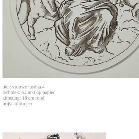
titel: vrouwe justitia 4
techniek: o.i.inkt op papier
afmeting: 16 cm rond
prijs: informeer