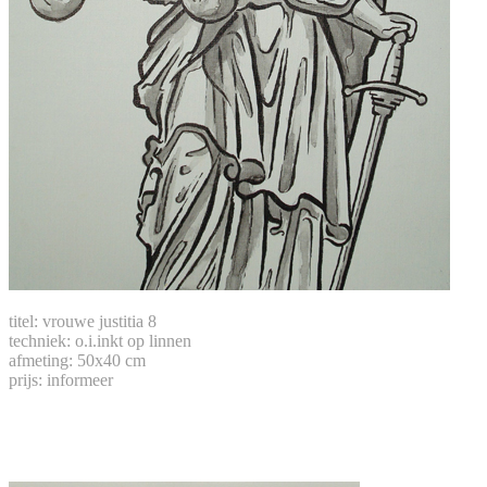
titel: vrouwe justitia 8
techniek: o.i.inkt op linnen
afmeting: 50x40 cm
prijs: informeer