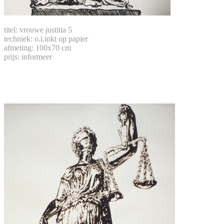
titel: vrouwe justitia 5
techniek: o.i.inkt op papier
afmeting: 100x70 cm
prijs: informeer