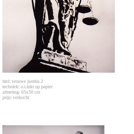
titel: vrouwe justitia 2
techniek: o.i.inkt op papier
afmeting: 65x50 cm
prijs: verkocht