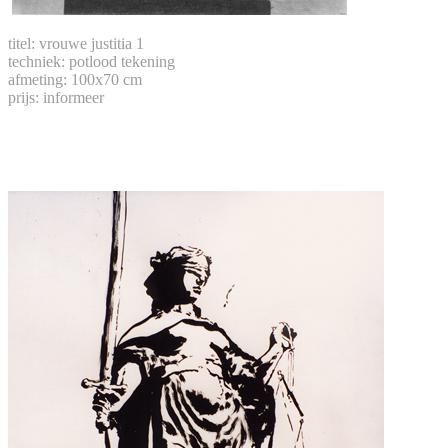
titel: vrouwe justitia 1
techniek: potlood tekening
afmeting: 100x70 cm
prijs: informeer